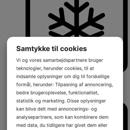
Samtykke til cookies
Vi og vores samarbejdspartnere bruger
teknologier, herunder cookies, til at
indsamle oplysninger om dig til forskellige
Køle-/fryseskabe
Fritstående køle-/fryseskabe
formål, herunder: Tilpasning af annoncering,
Integrerbare køle-/fryseskabe
bedre brugeroplevelse, funktionalitet,
Køleskabe med fryseboks
Amerikanerkøleskabe
statistik og marketing. Disse oplysninger
kan blive delt med annoncerings- og
analysepartnere, som kan kombinere dem
med data, du tidligere har givet dem eller