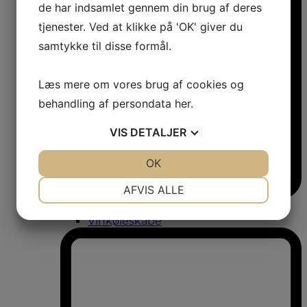
de har indsamlet gennem din brug af deres
tjenester. Ved at klikke på 'OK' giver du
samtykke til disse formål.
Læs mere om vores brug af cookies og
behandling af persondata
her
.
VIS
DETALJER
JA
NEJ
OK
JA
NEJ
NØDVENDIGE
PRÆFERENCER
AFVIS ALLE
Vinkøleskabe
JA
NEJ
JA
NEJ
Vinkøleskabe
MARKETING
STATISTIK