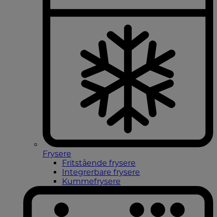
Frysere
Fritstående frysere
Integrerbare frysere
Kummefrysere