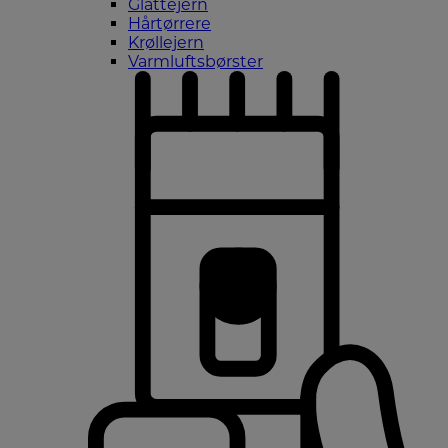
Glattejern
Hårtørrere
Krøllejern
Varmluftsbørster