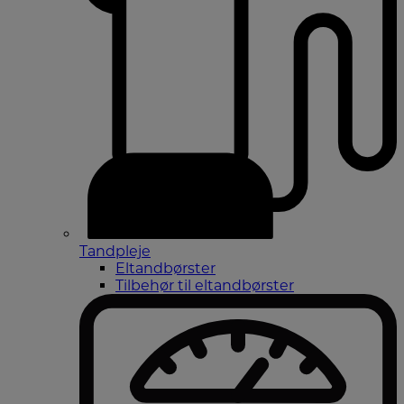
Tandpleje
Eltandbørster
Tilbehør til eltandbørster