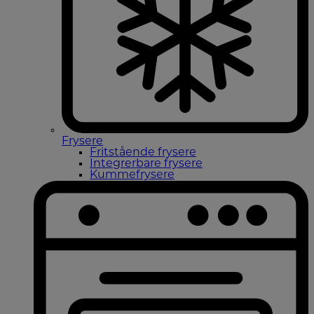
Frysere
Fritstående frysere
Integrerbare frysere
Kummefrysere