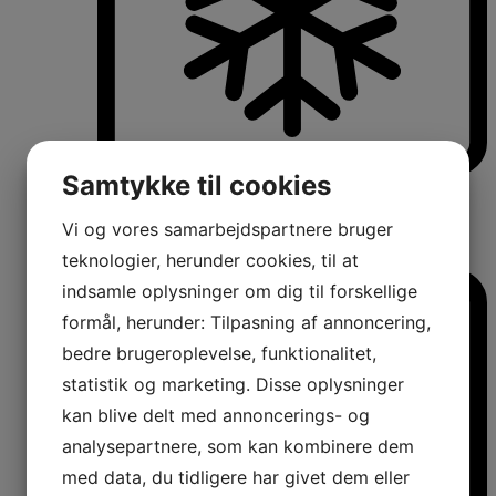
Samtykke til cookies
Køle-/fryseskabe
Fritstående køle-/fryseskabe
Integrerbare køle-/fryseskabe
Vi og vores samarbejdspartnere bruger
Køleskabe med fryseboks
teknologier, herunder cookies, til at
Amerikanerkøleskabe
indsamle oplysninger om dig til forskellige
formål, herunder: Tilpasning af annoncering,
bedre brugeroplevelse, funktionalitet,
statistik og marketing. Disse oplysninger
kan blive delt med annoncerings- og
analysepartnere, som kan kombinere dem
med data, du tidligere har givet dem eller