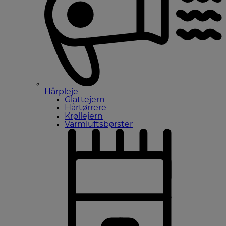
Hårpleje
Glattejern
Hårtørrere
Krøllejern
Varmluftsbørster