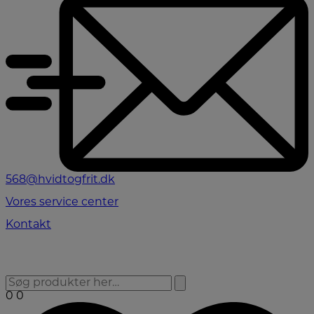
568@hvidtogfrit.dk
Vores service center
Kontakt
0
0