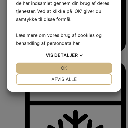
de har indsamlet gennem din brug af deres
tjenester. Ved at klikke på 'OK' giver du
samtykke til disse formål.
Læs mere om vores brug af cookies og
behandling af persondata
her
.
VIS
DETALJER
Vinkøleskabe
Vinkøleskabe
JA
NEJ
OK
JA
NEJ
NØDVENDIGE
PRÆFERENCER
AFVIS ALLE
JA
NEJ
JA
NEJ
MARKETING
STATISTIK