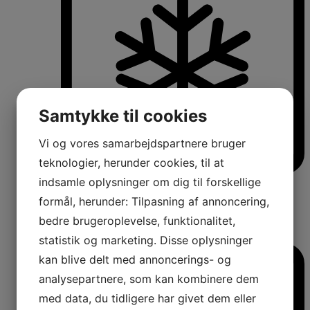
Samtykke til cookies
Vi og vores samarbejdspartnere bruger
teknologier, herunder cookies, til at
indsamle oplysninger om dig til forskellige
Køle-/fryseskabe
Fritstående køle-/fryseskabe
formål, herunder: Tilpasning af annoncering,
Integrerbare køle-/fryseskabe
bedre brugeroplevelse, funktionalitet,
Køleskabe med fryseboks
Amerikanerkøleskabe
statistik og marketing. Disse oplysninger
kan blive delt med annoncerings- og
analysepartnere, som kan kombinere dem
med data, du tidligere har givet dem eller