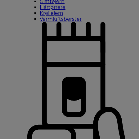
Glattejern
Hårtørrere
Krøllejern
Varmluftsbørster