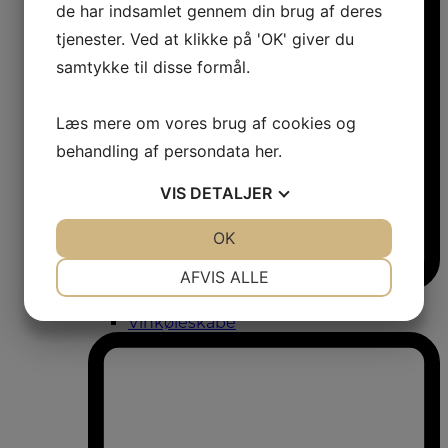
de har indsamlet gennem din brug af deres
tjenester. Ved at klikke på 'OK' giver du
samtykke til disse formål.
Læs mere om vores brug af cookies og
behandling af persondata
her
.
VIS
DETALJER
JA
NEJ
OK
JA
NEJ
NØDVENDIGE
PRÆFERENCER
AFVIS ALLE
Vinkøleskabe
JA
NEJ
JA
NEJ
Vinkøleskabe
MARKETING
STATISTIK