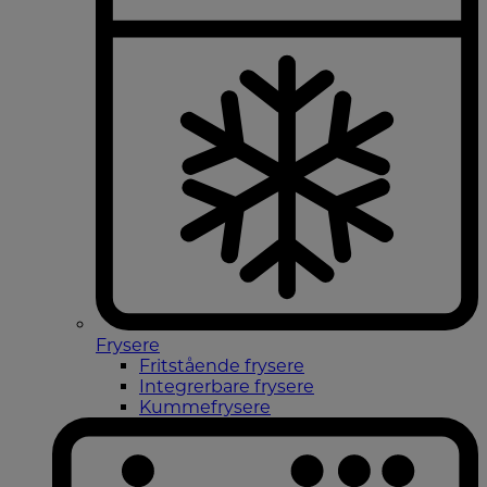
Frysere
Fritstående frysere
Integrerbare frysere
Kummefrysere