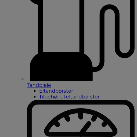
Tandpleje
Eltandbørster
Tilbehør til eltandbørster