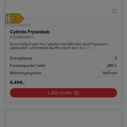
A
E
↑
G
Produktdatablad
Cylinda Fryseskab
F3285NHE/H
Rummelig fryser fra Cylinda med 280 liter stort fryserum,
glashylder, rummelige skuffer og en stor Big box skuffe.
Fryseren har et grebsvenligt og stabilt metalhåndtag.
Energiklasse
E
Frysekapacitet netto
280 L
Afrimningssystem
NoFrost
6.499,-
LÆG I KURV