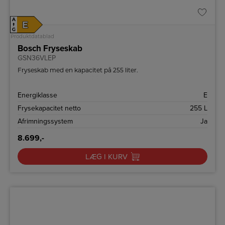
A
E
↑
G
Produktdatablad
Bosch Fryseskab
GSN36VLEP
Fryseskab med en kapacitet på 255 liter.
Energiklasse
E
Frysekapacitet netto
255 L
Afrimningssystem
Ja
8.699,-
LÆG I KURV