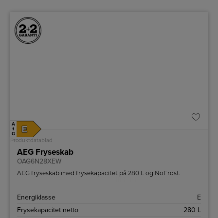
A
E
↑
G
Produktdatablad
AEG Fryseskab
OAG6N28XEW
AEG fryseskab med frysekapacitet på 280 L og NoFrost.
Energiklasse
E
Frysekapacitet netto
280 L