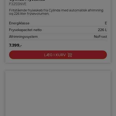
F3255NVE
Fritstående fryseskab fra Cylinda med automatisk afrimning
og 226 liter frysevolumen.
Energiklasse
E
Frysekapacitet netto
226 L
Afrimningssystem
NoFrost
7.399,-
LÆG I KURV