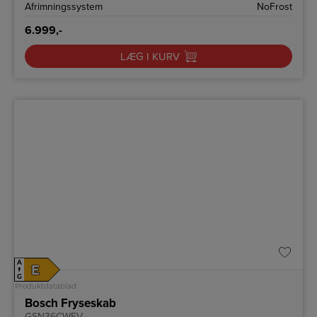
Afrimningssystem
NoFrost
6.999,-
LÆG I KURV
A
E
↑
G
Produktdatablad
Bosch Fryseskab
GSN36CWEV