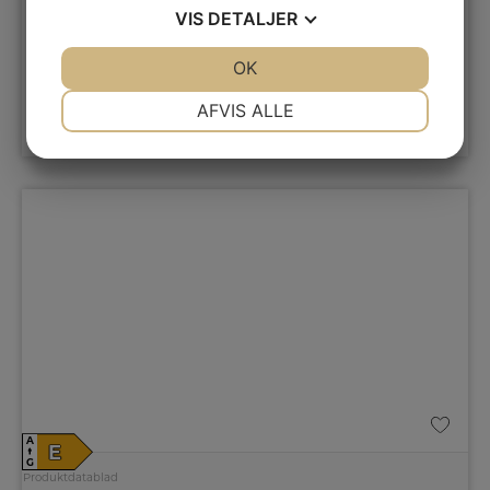
VIS
DETALJER
Frysekapacitet netto
280 L
Afrimningssystem
NoFrost
JA
NEJ
OK
JA
NEJ
7.899,-
NØDVENDIGE
PRÆFERENCER
AFVIS ALLE
LÆG I KURV
JA
NEJ
JA
NEJ
MARKETING
STATISTIK
A
E
↑
G
Produktdatablad