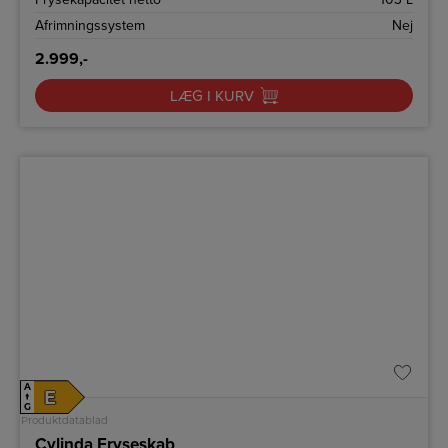
Afrimningssystem
Nej
2.999,-
LÆG I KURV
A
E
↑
G
Produktdatablad
Cylinda Fryseskab