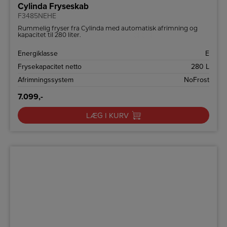
Cylinda Fryseskab
F3485NEHE
Rummelig fryser fra Cylinda med automatisk afrimning og
kapacitet til 280 liter.
Energiklasse
E
Frysekapacitet netto
280 L
Afrimningssystem
NoFrost
7.099,-
LÆG I KURV