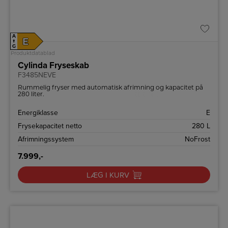
A
E
↑
G
Produktdatablad
Cylinda Fryseskab
F3485NEVE
Rummelig fryser med automatisk afrimning og kapacitet på
280 liter.
Energiklasse
E
Frysekapacitet netto
280 L
Afrimningssystem
NoFrost
7.999,-
LÆG I KURV