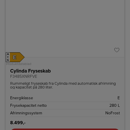
A
E
↑
G
Produktdatablad
Cylinda Fryseskab
F3485XNRFVE
Rummeligt fryseskab fra Cylinda med automatisk afrimning
og kapacitet på 280 liter.
Energiklasse
E
Frysekapacitet netto
280 L
Afrimningssystem
NoFrost
8.499,-