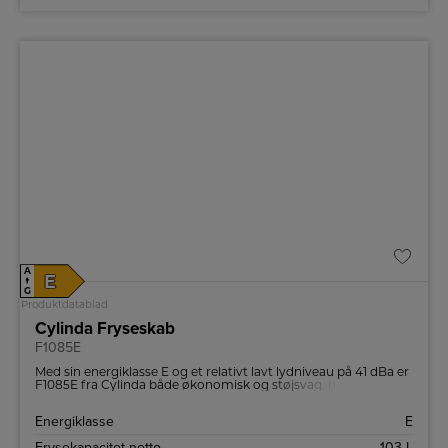
A
E
↑
G
Produktdatablad
Cylinda Fryseskab
F1085E
Med sin energiklasse E og et relativt lavt lydniveau på 41 dBa er
F1085E fra Cylinda både økonomisk og støjsvag, hvilket passer
perfekt ind i det moderne hjem.
Energiklasse
E
Frysekapacitet netto
103 L