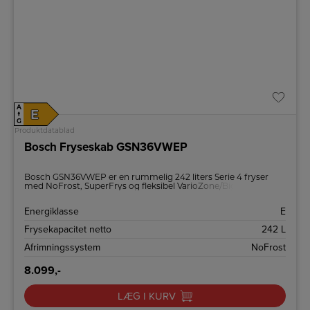
A
E
↑
G
Produktdatablad
Bosch Fryseskab GSN36VWEP
Bosch GSN36VWEP er en rummelig 242 liters Serie 4 fryser
med NoFrost, SuperFrys og fleksibel VarioZone/BigBox-
indretning. Lydsvag 39 dB, energiklasse E og driftssikker i klima
SN‑T, og holder kulden ved strømsvigt.
Energiklasse
E
Frysekapacitet netto
242 L
Afrimningssystem
NoFrost
8.099,-
LÆG I KURV