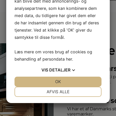
kan blive delt med annoncerings- og
analysepartnere, som kan kombinere dem
med data, du tidligere har givet dem eller
de har indsamlet gennem din brug af deres
tjenester. Ved at klikke på 'OK' giver du
samtykke til disse formål.
Derfor e
Læs mere om vores brug af cookies og
behandling af persondata
her
.
2+2 år
VIS
DETALJER
Vi har udvidet garanti 
JA
NEJ
OK
JA
NEJ
– så du er sikret i 4 år.
NØDVENDIGE
PRÆFERENCER
AFVIS ALLE
Stort 
JA
NEJ
JA
NEJ
MARKETING
STATISTIK
Vi har et af Danmarks s
varemærker.