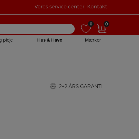
Vores service center
Kontakt
0
0
0
0
g pleje
Hus & Have
Mærker
2+2 ÅRS GARANTI