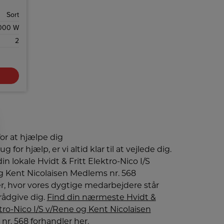
de
Sort
000 W
2
for at hjælpe dig
g for hjælp, er vi altid klar til at vejlede dig.
in lokale Hvidt & Fritt Elektro-Nico I/S
g Kent Nicolaisen Medlems nr. 568
r, hvor vores dygtige medarbejdere står
t rådgive dig.
Find din nærmeste Hvidt &
ktro-Nico I/S v/Rene og Kent Nicolaisen
r. 568 forhandler her.