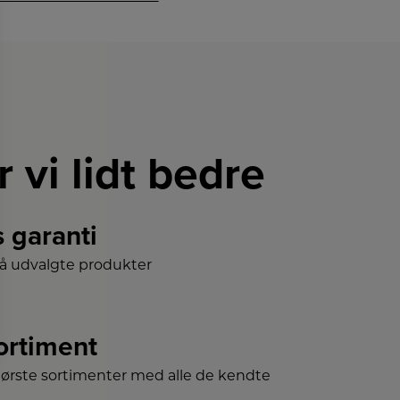
r vi lidt bedre
s garanti
på udvalgte produkter
sortiment
tørste sortimenter med alle de kendte