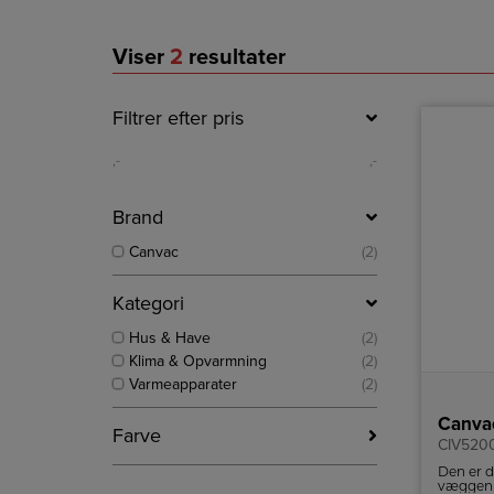
Viser
2
resultater
Filtrer efter pris
,-
,-
Brand
Canvac
(2)
Kategori
Hus & Have
(2)
Klima & Opvarmning
(2)
Varmeapparater
(2)
Canva
Farve
CIV520
Den er d
væggen 