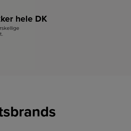
ker hele DK
skellige
t.
etsbrands
LINK