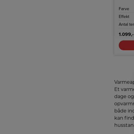
kulfiber
behagel
Farve
Effekt
Antal te
1.099,-
Varmeap
Et varm
dage og 
opvarmni
både in
kan find
husstan