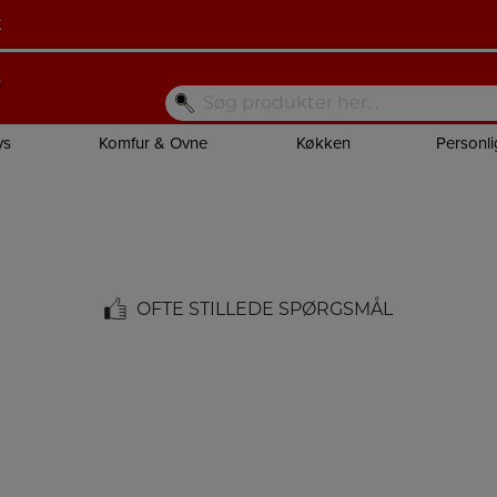
k
ys
Komfur & Ovne
Køkken
Personli
OFTE STILLEDE SPØRGSMÅL
FORSIDE
/
HUS & HAVE
/
KLIMA & OPVARMNING
/ VARMEAPPARATER
Varmeapparater