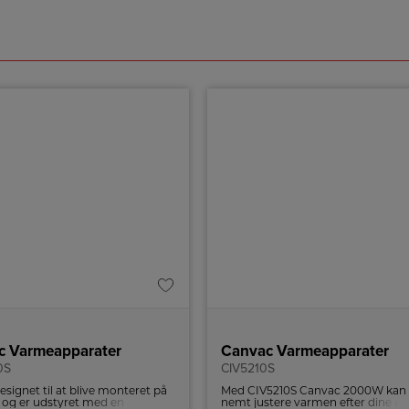
c Varmeapparater
Canvac Varmeapparater
0S
CIV5210S
esignet til at blive monteret på
Med CIV5210S Canvac 2000W kan
og er udstyret med en
nemt justere varmen efter dine øn