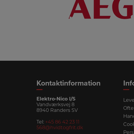
LINK
Kontaktinformation
Inf
Elektro-Nico I/S
Leve
Vandværksvej 8
Ofte
8940 Randers SV
Hand
Tel:
+45 86 42 23 11
Cook
568@hvidtogfrit.dk
Pers